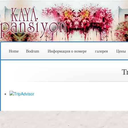
Home
Bodrum
Информация о номере
галерея
Цены
T