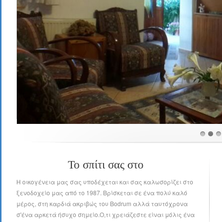
Το σπίτι σας στο
H οικογένεια μας σας υποδέχεται και σας καλωσορίζει στο
ξενοδοχείο μας από το 1987. Βρίσκεται σε ένα πολύ καλό
μέρος, στη καρδιά ακριβώς του Βοdrum αλλά ταυτόχρονα
σ'ένα αρκετά ήσυχο σημείο.O,τι χρειάζεστε είναι μόλις ένα