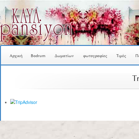
Αρχική
Bodrum
Δωματίων
φωτογραφίες
Τιμές
Π
T