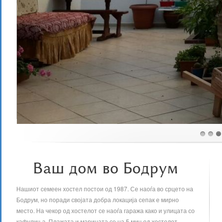
Ваш дом во Бодрум
Нашиот семеен хостел постои од 1987. Се наоѓа во срцето на
Бодрум, но поради својата добра локација сепак е мирно
место. На чекор од хостелот се наоѓа гаража како и улицата со
кафулиња. Плажата и марината се на 5 мин од хостелот.