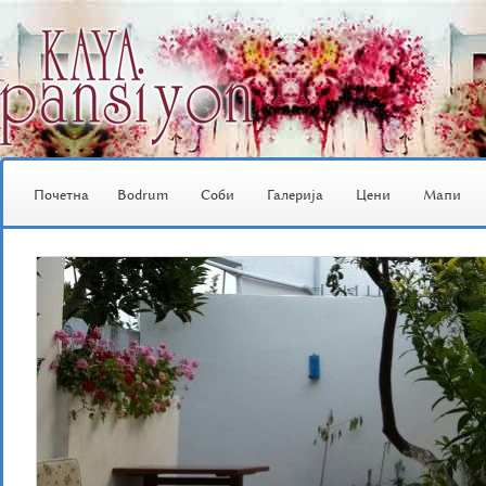
Почетна
Bodrum
Соби
Галерија
Цени
Мапи