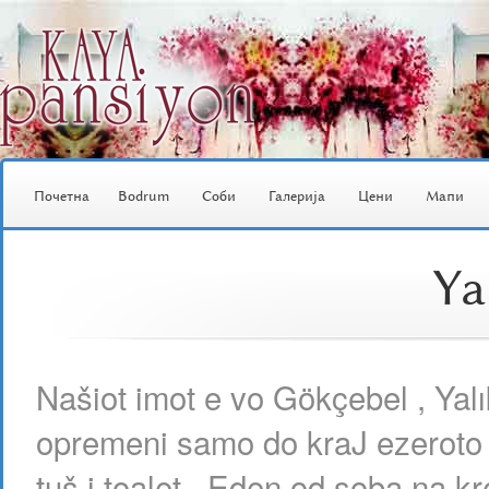
Почетна
Bodrum
Соби
Галерија
Цени
Мапи
Ya
Našiot imot e vo Gökçebel , Yal
opremeni samo do kraJ ezeroto .
tuš i toalet . Eden od soba na kr