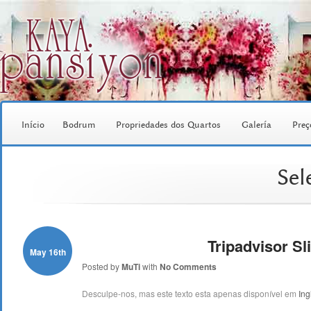
Início
Bodrum
Propriedades dos Quartos
Galería
Preç
Sel
Tripadvisor S
May 16th
Posted by
MuTi
with
No Comments
Desculpe-nos, mas este texto esta apenas disponível em
Ing