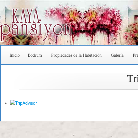
Inicio
Bodrum
Propiedades de la Habitación
Galería
Pr
Tr