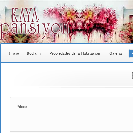
Inicio
Bodrum
Propiedades de la Habitación
Galería
P
Prices