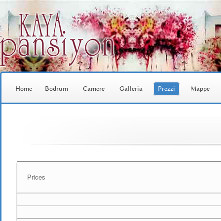
Home
Bodrum
Camere
Galleria
Prezzi
Mappe
Prices