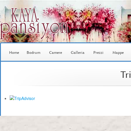
Home
Bodrum
Camere
Galleria
Prezzi
Mappe
Tr